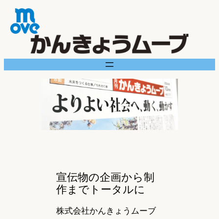
内
容
を
ス
キ
ッ
プ
宣伝物の企画から制
作までトータルに
株式会社かんきょうムーブ